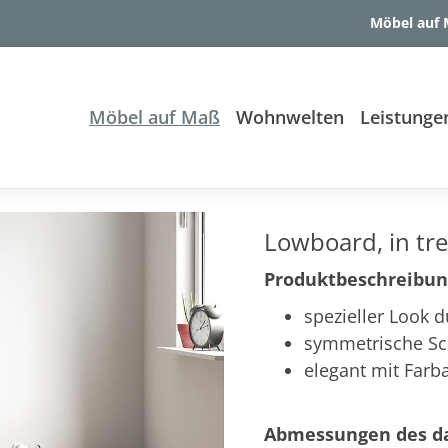
Möbel auf
Möbel auf Maß
Wohnwelten
Leistunge
Lowboard, in tr
Produktbeschreibun
spezieller Look 
symmetrische S
elegant mit Farb
Abmessungen des da