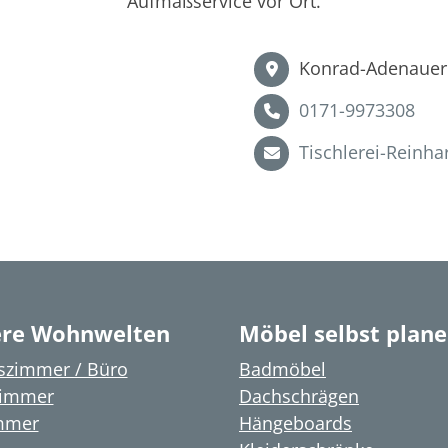
Aufmaßservice vor Ort.
Konrad-Adenauer 
0171-9973308
Tischlerei-Reinh
re Wohnwelten
Möbel selbst plan
tszimmer / Büro
Badmöbel
immer
Dachschrägen
mmer
Hängeboards