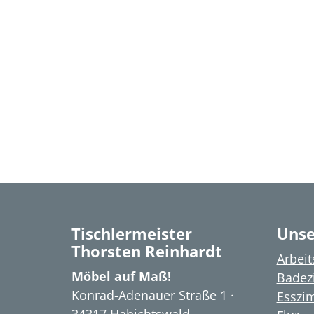
Tischlermeister
Unse
Thorsten Reinhardt
Arbei
Möbel auf Maß!
Badez
Konrad-Adenauer Straße 1 ·
Esszi
34317 Habichtswald