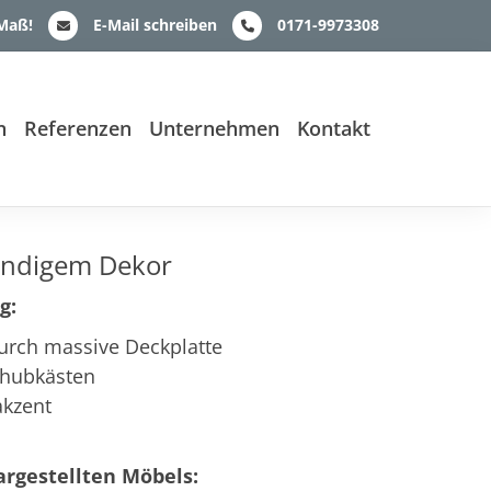
 Maß!
E-Mail schreiben
0171-9973308
n
Referenzen
Unternehmen
Kontakt
endigem Dekor
g:
durch massive Deckplatte
chubkästen
akzent
rgestellten Möbels: